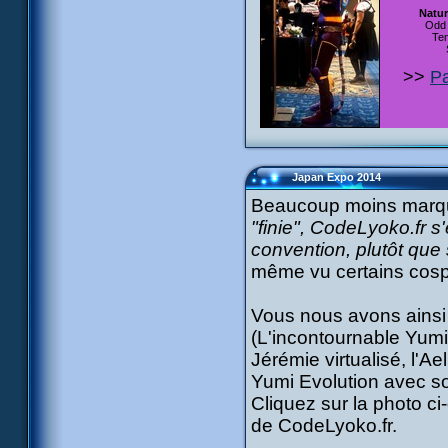
Natur
Odd 
Ten
>>
Pa
Japan Expo 2014
Beaucoup moins marq
"finie", CodeLyoko.fr s
convention, plutôt que
même vu certains cospla
Vous nous avons ainsi
(L'incontournable Yumi
Jérémie virtualisé, l'Ae
Yumi Evolution avec son
Cliquez sur la photo c
de CodeLyoko.fr.