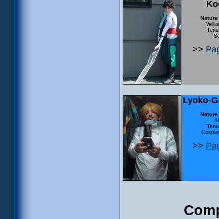
Ko
Nature
Will
Tenue
Sa
>>
Pag
Lyoko-G
Nature
J
Tenue
Cospla
>>
Pag
Comp