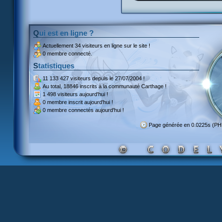
Qui est en ligne ?
Actuellement
34 visiteurs
en ligne sur le site !
0 membre connecté.
Statistiques
11 133 427 visiteurs
depuis le 27/07/2004 !
Au total,
18846 inscrits
à la communauté Carthage !
1 498 visiteurs
aujourd'hui !
0 membre inscrit
aujourd'hui !
0 membre
connectés aujourd'hui !
Page générée en 0.0225s (P