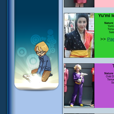
Yu'mi 
Nature
Yumi
Tenue
Sai
>>
Pag
Nature
Odd De
Tenue
Sa