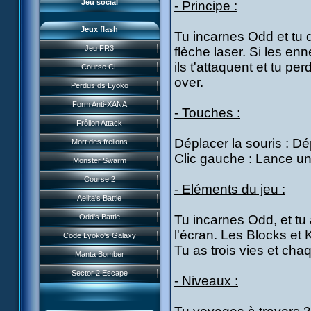
Jeu social
- Principe :
Jeux flash
Tu incarnes Odd et tu 
Jeu FR3
flèche laser. Si les e
ils t'attaquent et tu p
Course CL
over.
Perdus ds Lyoko
Form Anti-XANA
- Touches :
Frôlion Attack
Déplacer la souris : Dé
Mort des frelions
Clic gauche : Lance un
Monster Swarm
Course 2
- Eléments du jeu :
Présentation
Aelita's Battle
News IFSCL
Odd's Battle
Tu incarnes Odd, et tu
Le créateur
l'écran. Les Blocks et 
Code Lyoko's Galaxy
Médias
Tu as trois vies et cha
Manta Bomber
Questions fréquentes
Sector 2 Escape
- Niveaux :
Téléchargements
Réseau IFSCL