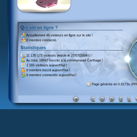
Qui est en ligne ?
Actuellement
46 visiteurs
en ligne sur le site !
0 membre connecté.
Statistiques
11 135 173 visiteurs
depuis le 27/07/2004 !
Au total,
18847 inscrits
à la communauté Carthage !
1 165 visiteurs
aujourd'hui !
0 membre inscrit
aujourd'hui !
0 membre
connectés aujourd'hui !
Page générée en 0.0173s (P