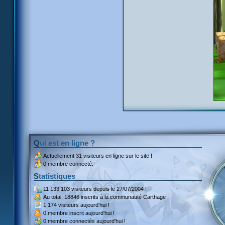
Qui est en ligne ?
Actuellement
31 visiteurs
en ligne sur le site !
0 membre connecté.
Statistiques
11 133 103 visiteurs
depuis le 27/07/2004 !
Au total,
18846 inscrits
à la communauté Carthage !
1 174 visiteurs
aujourd'hui !
0 membre inscrit
aujourd'hui !
0 membre
connectés aujourd'hui !