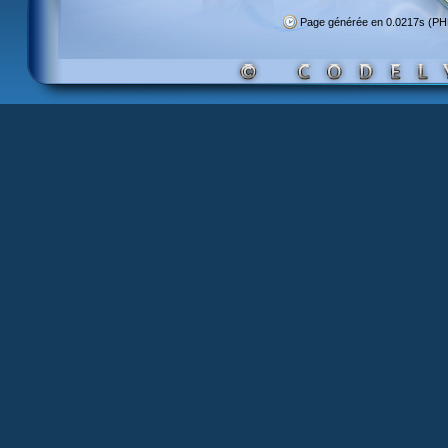
Page générée en 0.0217s (P