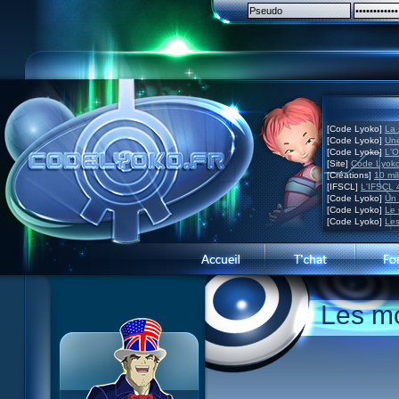
[Code Lyoko]
La 
[Code Lyoko]
Une
[Code Lyoko]
L'O
[Site]
Code Lyoko
[Créations]
10 mil
[IFSCL]
L'IFSCL 4
[Code Lyoko]
Un 
[Code Lyoko]
Le 
[Code Lyoko]
Les
Présentation du site
Les m
Visite guidée
Inscription
Contact
Concours