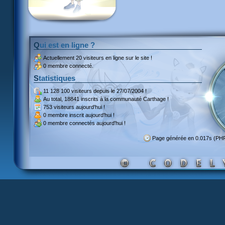
Qui est en ligne ?
Actuellement
20 visiteurs
en ligne sur le site !
0 membre connecté.
Statistiques
11 128 100 visiteurs
depuis le 27/07/2004 !
Au total,
18841 inscrits
à la communauté Carthage !
753 visiteurs
aujourd'hui !
0 membre inscrit
aujourd'hui !
0 membre
connectés aujourd'hui !
Page générée en 0.017s (PH