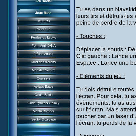
Jeu social
Tu es dans un Navskid 
Jeux flash
leurs tirs et détruis-le
Jeu FR3
peine de perdre de la v
Course CL
- Touches :
Perdus ds Lyoko
Form Anti-XANA
Déplacer la souris : Dé
Frôlion Attack
Clic gauche : Lance un
Espace : Lance une 
Mort des frelions
Monster Swarm
- Eléments du jeu :
Course 2
Présentation
Aelita's Battle
Tu dois détruire toutes
News IFSCL
Odd's Battle
l'écran. Pour cela, tu a
Le créateur
évènements, tu as auss
Code Lyoko's Galaxy
Médias
sur l'écran. Mais atten
Manta Bomber
Questions fréquentes
toucher par un laser d
Sector 2 Escape
l'écran, tu perds de la 
Téléchargements
Réseau IFSCL