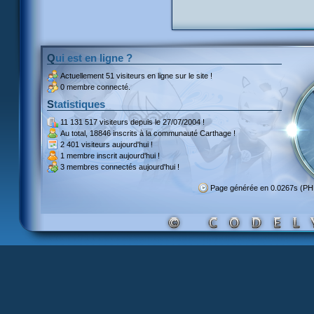
Qui est en ligne ?
Actuellement
51 visiteurs
en ligne sur le site !
0 membre connecté.
Statistiques
11 131 517 visiteurs
depuis le 27/07/2004 !
Au total,
18846 inscrits
à la communauté Carthage !
2 401 visiteurs
aujourd'hui !
1 membre inscrit
aujourd'hui !
3 membres
connectés aujourd'hui !
Page générée en 0.0267s (P