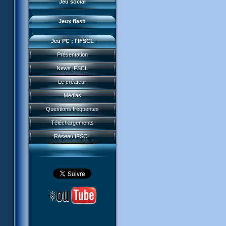
Jeu social
Sector 2 Escape
Jeux flash
Jeu PC : l'IFSCL
Présentation
News IFSCL
Le créateur
Médias
Questions fréquentes
Téléchargements
Réseau IFSCL