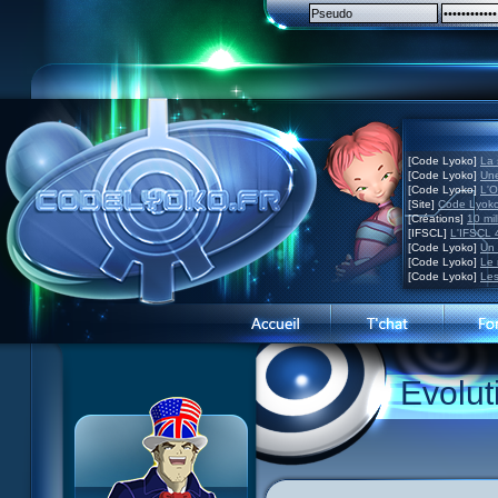
[Code Lyoko]
La 
[Code Lyoko]
Une
[Code Lyoko]
L'O
[Site]
Code Lyoko
[Créations]
10 mil
[IFSCL]
L'IFSCL 4
[Code Lyoko]
Un 
[Code Lyoko]
Le 
[Code Lyoko]
Les
Présentation du site
Evolut
Visite guidée
Inscription
Contact
Concours