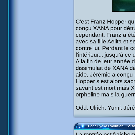
C'est Franz Hopper qui 
conçu XANA pour détrui
cependant. Franz a été 
avec sa fille Aelita et 
contre lui. Perdant le
l'intérieur... jusqu'à c
A la fin de leur année
dissimulait de XANA da
aide, Jérémie a conçu
Hopper s'est alors sac
savant est mort mais XA
orpheline mais la guerr
Odd, Ulrich, Yumi, Jéré
Code Lyoko Evolution : Sais
La rentrée est fraiche