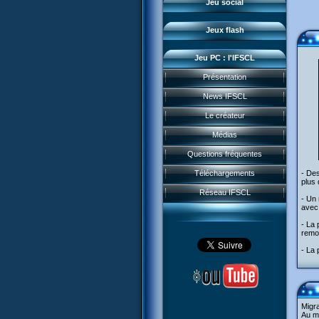
Jeu social
Sector 2 Escape
Jeux flash
Jeu PC : l'IFSCL
Présentation
News IFSCL
Le créateur
Médias
Questions fréquentes
Téléchargements
- Des
plus
Réseau IFSCL
- Un 
avec 
- La 
remod
- La 
Migra
Au mi