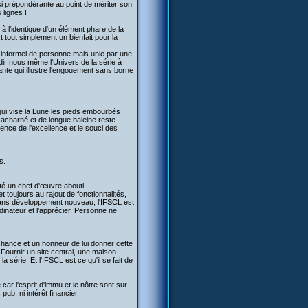
si prépondérante au point de mériter son
lignes !
 à l'identique d'un élément phare de la
t tout simplement un bienfait pour la
 informel de personne mais unie par une
ir nous même l'Univers de la série à
dante qui illustre l'engouement sans borne
 qui vise la Lune les pieds embourbés
 acharné et de longue haleine reste
nce de l'excellence et le souci des
s.
té un chef d'œuvre abouti.
et toujours au rajout de fonctionnalités,
sans développement nouveau, l'IFSCL est
rdinateur et l'apprécier. Personne ne
chance et un honneur de lui donner cette
 Fournir un site central, une maison-
érie. Et l'IFSCL est ce qu'il se fait de
r l'esprit d'immu et le nôtre sont sur
b, ni intérêt financier.