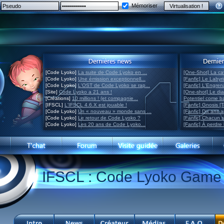
Mémoriser
[Code Lyoko]
La suite de Code Lyoko en ...
[One-Shot] La ca
[Code Lyoko]
Une émission exceptionnell...
[Fanfic] Le Labyr
[Code Lyoko]
L'OST de Code Lyoko se rap...
[Fanfic] L'Engre
[Site]
Code Lyoko a 21 ans !
[One-shot] Le di
[Créations]
10 millions ! (et compagnie...
Potentiel come 
[IFSCL]
L'IFSCL 4.6.X est jouable !
[Fanfic] Gnosis [
[Code Lyoko]
Un « nouveau » monde sans ...
[Fanfic] Dix ans 
[Code Lyoko]
Le retour de Code Lyoko ?
[Fanfic] Chacun 
[Code Lyoko]
Les 20 ans de Code Lyoko...
[Fanfic] À perdre 
IFSCL : Code Lyoko Game