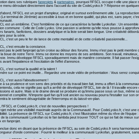
otion dans ses rubriques
fanprojets
&
partenaires
, pourquoi l'IFSCL occupe-t-elle une place 
e menu déroulant directement dans l'accueil du site de CodeLyoko.fr ? Réponse en quelques 
d'abord, l'IFSCL est un projet d'ampleur, original et surtout extrêmement utile. La reproduction
 (Le terminal de Jérémie) accessible à tous et en bonne qualité, qui plus est, sans payer, c'es
unauté.
CL est un emblème. C'est l'emblème de ce qui caractérise la famille Lyokofan : Un ensemble
ion commune : Celle de Code Lyoko. Une passion si ardente qu'elle nous pousse à approfond
rs fanarts, fanfictions, dossiers analytique et la liste serait bien longue. Une créativité débor
ans pour la série.
CL, c'est un peu le fer de lance de cette mentalité et de cette créativité passionnelle...
CL, c'est ensuite la constance.
est pas le petit fanprojet qu'on croise au détour des forums. Immu n'est pas le petit membre
la boue de notre Terre. Immu se donne les moyens de ses ambitions. Son travail, minutieux,
te. Immu développe l'IFSCL sporadiquement mais de manière constante. Il fait passer l'exige
ls avant l'impatience et l'excitation de l'effet d'annonce.
CL, c'est surtout la qualité et la talent !
ndre sur ce point est inutile... Regardez une seule vidéo de présentation : Vous serez conqui
CL, c'est aussi l'aboutissement !
 à sa prudence et son sens des priorités et du travail bien fait, immu a offert à la communau
entendu, cela ne signifie pas qu'il a arrêté de développé l'IFSCL, loin de là ! Il travaille encore 
issions et autre. Mais si le drame devait se produire et qu'immu passe sous un bus, même 
ionnel et complète. N'importe quel fan qu'il soit ancien ou nouveau pourra l'installer sur son o
ntira le sentiment désagréable de l'interrompu et du laissé-en-plan.
, l'IFSCL et CodeLyoko.fr, c'est de nouvelles perspectives !
ojet mérite une visibilité maximale auprès de la Communauté. Pour CodeLyoko.fr, c'est une 
bilité. La présence de l'IFSCL sur CodeLyoko.fr, c'est l'illustration même du rêve de l'équipe :
de la communauté Lyokofan où le fan lambda peut trouver TOUT ce qui se fait de mieux sur la s
 en fanprojet.
nclue donc en disant que la présence de l'IFSCL au sein de CodeLyoko.fr sera harmonieuse ca
ongueur d'onde commune : Fournir le meilleur à la communauté Lyokofan, gratuitement, sans pu