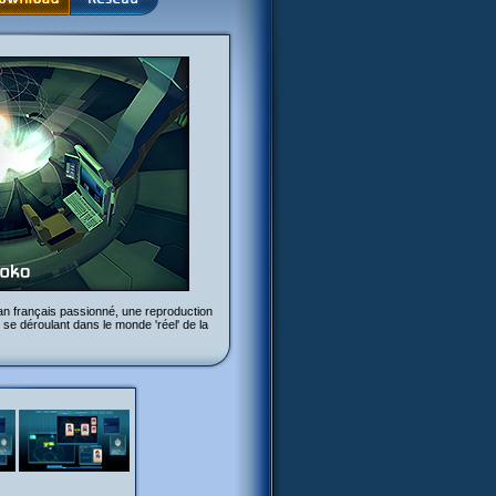
fan français passionné, une reproduction
 se déroulant dans le monde 'réel' de la