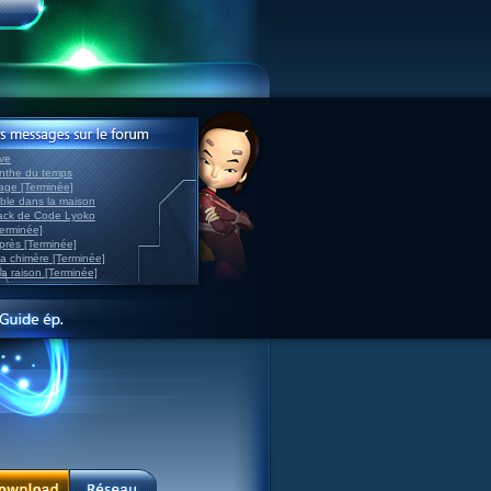
ve
inthe du temps
nage [Terminée]
able dans la maison
back de Code Lyoko
Terminée]
après [Terminée]
sa chimère [Terminée]
la raison [Terminée]