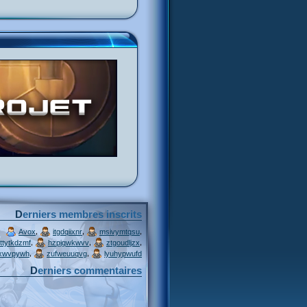
Derniers membres inscrits
,
,
,
Avox
itgdqiixnr
msivymtqsu
,
,
,
ttytkdzmf
hzpjqwkwvv
ztgoudljzx
,
,
xwvpywh
zufweuuqvg
lyuhypwufd
Derniers commentaires