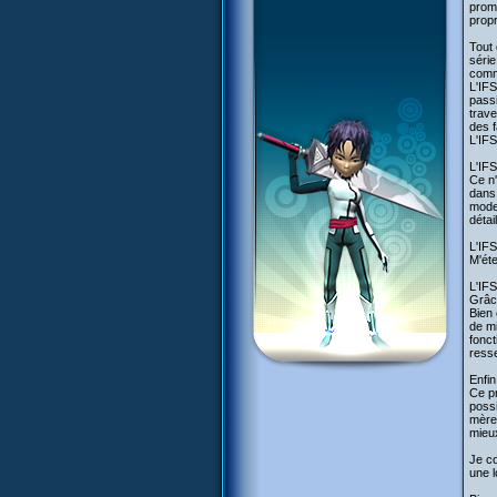
prom
propr
Tout 
série
comm
L'IFS
pass
trave
des f
L'IFS
L'IFS
Ce n'
dans 
modes
détai
L'IFS
M'éte
L'IFS
Grâce
Bien 
de m
fonct
resse
Enfin
Ce pr
possi
mère 
mieux
Je co
une l