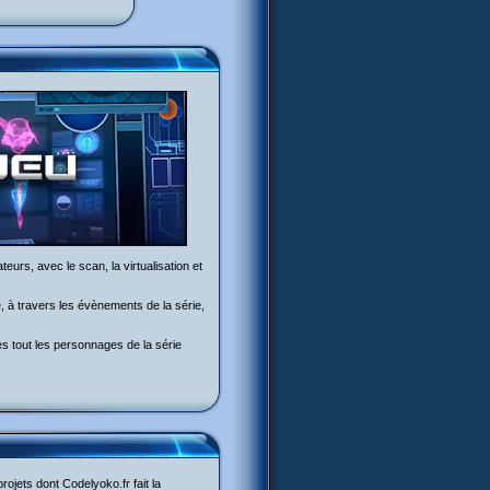
eurs, avec le scan, la virtualisation et
e, à travers les évènements de la série,
es tout les personnages de la série
rojets dont Codelyoko.fr fait la