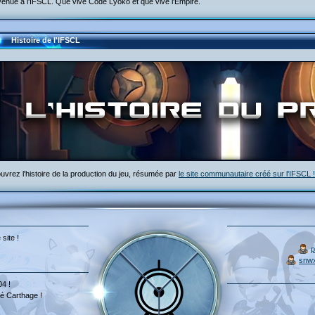
enue à l'IFSCL. Que vive Code Lyoko et que vive l'Empire.
Histoire de l'IFSCL
vrez l'histoire de la production du jeu, résumée par
le site communautaire créé sur l'IFSCL !
 site !
p
snw
04 !
é Carthage !