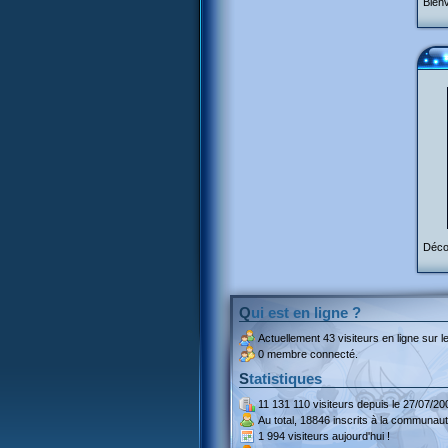
Bienv
Décou
Qui est en ligne ?
Actuellement
43 visiteurs
en ligne sur le
0 membre connecté.
Statistiques
11 131 110 visiteurs
depuis le 27/07/20
Au total,
18846 inscrits
à la communaut
1 994 visiteurs
aujourd'hui !