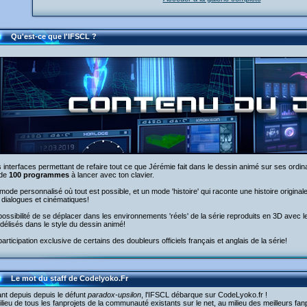
Qu'est-ce que l'IFSCL ?
 interfaces permettant de refaire tout ce que Jérémie fait dans le dessin animé sur ses ordinat
 de
100 programmes
à lancer avec ton clavier.
mode personnalisé où tout est possible, et un mode 'histoire' qui raconte une histoire original
dialogues et cinématiques!
possibilité de se déplacer dans les environnements 'réels' de la série reproduits en 3D avec l
élisés dans le style du dessin animé!
participation exclusive de certains des doubleurs officiels français et anglais de la série!
Le mot du staff de Codelyoko.Fr
nt depuis depuis le défunt
paradox-upsilon
, l'IFSCL débarque sur CodeLyoko.fr !
lieu de tous les fanprojets de la communauté existants sur le net, au milieu des meilleurs fanp