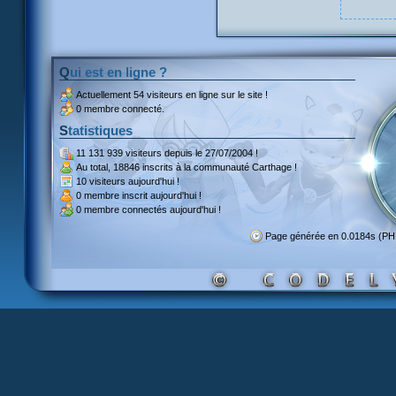
Qui est en ligne ?
Actuellement
54 visiteurs
en ligne sur le site !
0 membre connecté.
Statistiques
11 131 939 visiteurs
depuis le 27/07/2004 !
Au total,
18846 inscrits
à la communauté Carthage !
10 visiteurs
aujourd'hui !
0 membre inscrit
aujourd'hui !
0 membre
connectés aujourd'hui !
Page générée en 0.0184s (P