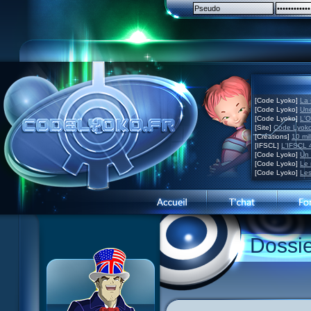
[Code Lyoko]
La 
[Code Lyoko]
Une
[Code Lyoko]
L'O
[Site]
Code Lyoko
[Créations]
10 mil
[IFSCL]
L'IFSCL 4
[Code Lyoko]
Un 
[Code Lyoko]
Le 
[Code Lyoko]
Les
Présentation du site
Dossi
Visite guidée
Inscription
Contact
Concours