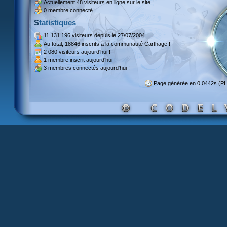
Actuellement
48 visiteurs
en ligne sur le site !
0 membre connecté.
Statistiques
11 131 196 visiteurs
depuis le 27/07/2004 !
Au total,
18846 inscrits
à la communauté Carthage !
2 080 visiteurs
aujourd'hui !
1 membre inscrit
aujourd'hui !
3 membres
connectés aujourd'hui !
Page générée en 0.0442s (P