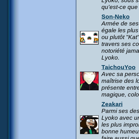
Lyoko, sous s
qu'est-ce que 
Son-Neko
Armée de ses 
égale les plu
ou plutôt "Ka
travers ses c
notoriété jam
Lyoko.
TaichouYoo
Avec sa person
maîtrise des l
présente entr
magique, colo
Zeakari
Parmi ses des
Lyoko avec un
les plus impr
bonne humeur. 
faire aussi qu