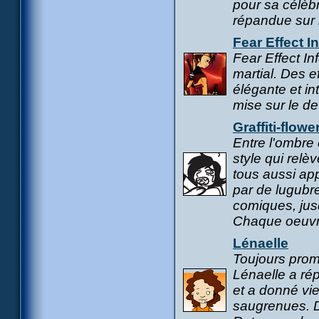
pour sa célèbr
répandue sur l
Fear Effect I
Fear Effect In
martial. Des 
élégante et i
mise sur le de
Graffiti-flowe
Entre l'ombre e
style qui rel
tous aussi app
par de lugubr
comiques, jusq
Chaque oeuvre
Lénaelle
Toujours promp
Lénaelle a ré
et a donné vi
saugrenues. D