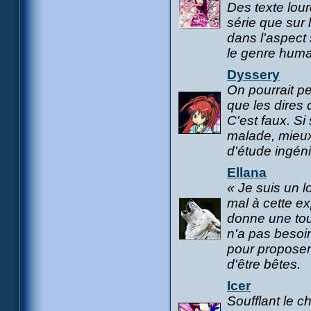
Des texte lour
série que sur 
dans l'aspect
le genre huma
Dyssery
On pourrait 
que les dires 
C'est faux. S
malade, mieux 
d'étude ingén
Ellana
« Je suis un l
mal à cette ex
donne une tou
n'a pas besoi
pour proposer 
d'être bêtes.
Icer
Soufflant le ch