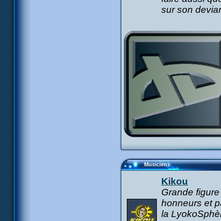
sur son deviant
Musiciens
Kikou
Grande figure
honneurs et pa
la LyokoSphèr