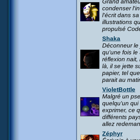
Grand amateur
condenser l'i
l'écrit dans 
illustrations q
propulsé Cod
Shaka
Déconneur le j
qu'une fois le
réflexion nait
là, il se jette
papier, tel qu
parait au mati
VioletBottle
Malgré un pseu
quelqu'un qui
exprimer, ce q
différents pa
allez redemand
Zéphyr