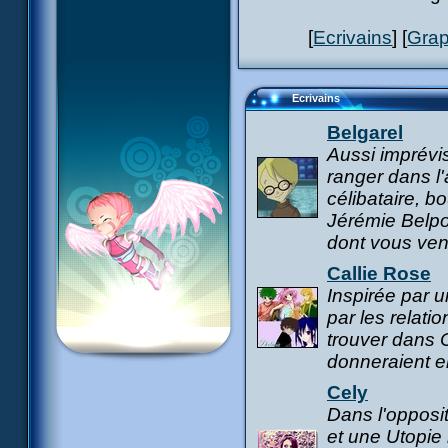
[
Ecrivains
] [
Grap
Ecrivains
Belgarel
Aussi imprévis
ranger dans l'
célibataire, 
Jérémie Belpois
dont vous ven
Callie Rose
Inspirée par 
par les relati
trouver dans 
donneraient e
Cely
Dans l'opposi
et une Utopie 