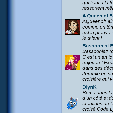
qui tient a la
ressortent mê
A Queen of F
AQueenofFair
comme en témo
est la preuv
le talent !
Bassoonist F
BassoonistFro
C'est un art t
enjouée ! Exp
dans des déco
Jérémie en su
croisière qui v
DlynK
Bercé dans le
d'un côté et du
créations de 
croisé Code L