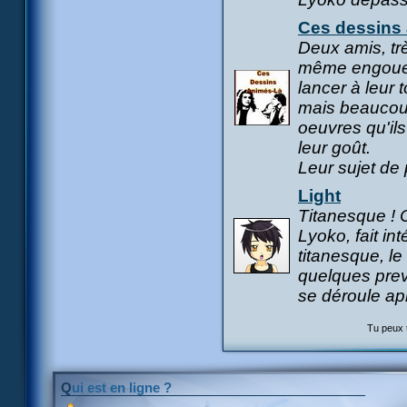
Ces dessins 
Deux amis, trè
même engoueme
lancer à leur 
mais beaucoup
oeuvres qu'ils
leur goût.
Leur sujet de 
Light
Titanesque ! C
Lyoko, fait in
titanesque, le 
quelques previ
se déroule apr
Tu peux 
Qui est en ligne ?