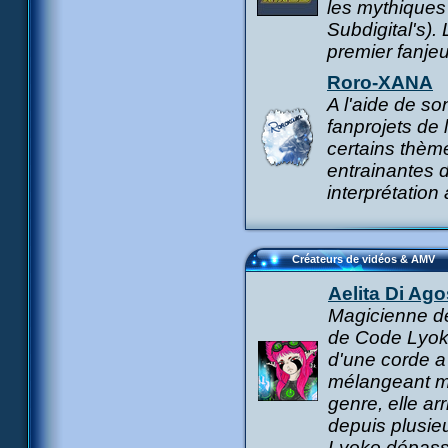
les mythique
Subdigital's).
premier fanje
Roro-XANA
A l'aide de s
fanprojets de 
certains thème
entrainantes 
interprétation
Créateurs de vidéos & AMV
Aelita Di Ago
Magicienne de
de Code Lyoko 
d'une corde a 
mélangeant mu
genre, elle ar
depuis plusie
Lyoko dépassa