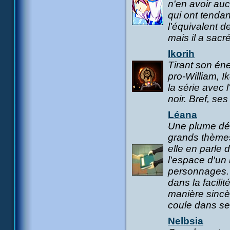
n'en avoir auc
qui ont tendan
l'équivalent de
mais il a sacr
Ikorih
Tirant son én
pro-William, I
la série avec 
noir. Bref, se
Léana
Une plume dél
grands thèmes 
elle en parle 
l'espace d'un 
personnages. 
dans la facilit
manière sincè
coule dans se
Nelbsia