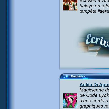
Écrivain à vou
balaye en rafa
tempête littéra
Graphistes
Aelita Di Ago
Magicienne de
de Code Lyoko 
d'une corde a 
graphiques re