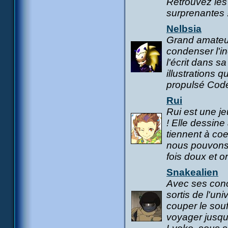
Retrouvez les
surprenantes 
Nelbsia
Grand amateur
condenser l'i
l'écrit dans 
illustrations q
propulsé Cod
Rui
Rui est une jeu
! Elle dessine
tiennent à co
nous pouvons 
fois doux et or
Snakealien
Avec ses conce
sortis de l'un
couper le souf
voyager jusqu