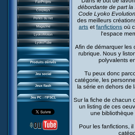
Dans le but de favor
Historique
FanProjets
Form Anti-XANA
Livres
débordante de part la
Les personnages
Cosplays
Code Lyoko Evolution
Frôlion Attack
Jeux vidéo
Les pouvoirs
Perles du net
des meilleurs créatio
Mort des frelions
Jeux et jouets
Guide du jeu
arts
et
fanfictions
où c
Magazine
Monster Swarm
Jeu de cartes
l'espace mem
Missions
LyokoMotion
Course 2
Goodies
Présentation
Monstres
LyokoTube
Aelita's Battle
Afin de démarquer les c
Divers
News IFSCL
Cartes & galerie
rubrique. Nous y listo
Odd's Battle
Catalogue
Le créateur
Communauté
polyvalents en
Code Lyoko's Galaxy
Produits dérivés
Médias
3D Duo
Manta Bomber
Tu peux donc parcou
Questions fréquentes
Jeu social
Sector 2 Escape
catégorie, les personne
Téléchargements
la série en dehors de l
Jeux flash
Réseau IFSCL
Jeu PC : l'IFSCL
Sur la fiche de chacun d
un listing de ces oeuv
une bibliothèque 
Pour les fanfictions, 
catégo