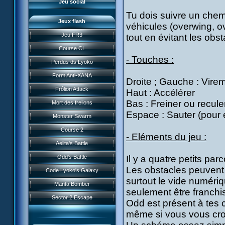
Jeu social
Tu dois suivre un chemi
Jeux flash
véhicules (overwing, o
Jeu FR3
tout en évitant les obst
Course CL
- Touches :
Perdus ds Lyoko
Form Anti-XANA
Droite ; Gauche : Virem
Frôlion Attack
Haut : Accélérer
Bas : Freiner ou recule
Mort des frelions
Espace : Sauter (pour é
Monster Swarm
Course 2
- Eléments du jeu :
Présentation
Aelita's Battle
News IFSCL
Odd's Battle
Il y a quatre petits parc
Le créateur
Les obstacles peuvent 
Code Lyoko's Galaxy
Médias
surtout le vide numériq
Manta Bomber
Questions fréquentes
seulement être franchi
Sector 2 Escape
Odd est présent à tes cô
Téléchargements
même si vous vous crois
Réseau IFSCL