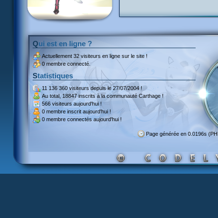
Qui est en ligne ?
Actuellement
32 visiteurs
en ligne sur le site !
0 membre connecté.
Statistiques
11 136 360 visiteurs
depuis le 27/07/2004 !
Au total,
18847 inscrits
à la communauté Carthage !
566 visiteurs
aujourd'hui !
0 membre inscrit
aujourd'hui !
0 membre
connectés aujourd'hui !
Page générée en 0.0196s (P