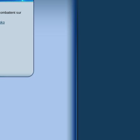
ombattent sur
oko