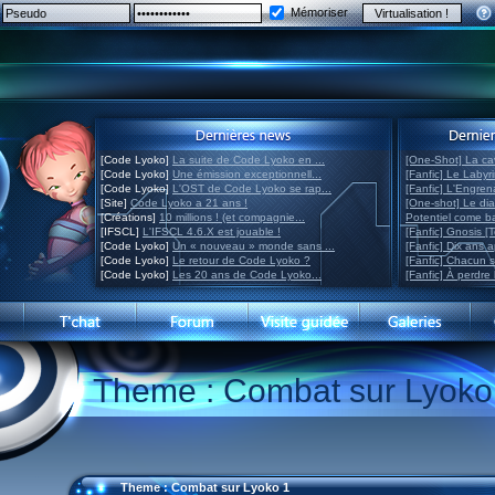
Mémoriser
[Code Lyoko]
La suite de Code Lyoko en ...
[One-Shot] La ca
[Code Lyoko]
Une émission exceptionnell...
[Fanfic] Le Labyr
[Code Lyoko]
L'OST de Code Lyoko se rap...
[Fanfic] L'Engre
[Site]
Code Lyoko a 21 ans !
[One-shot] Le di
[Créations]
10 millions ! (et compagnie...
Potentiel come 
[IFSCL]
L'IFSCL 4.6.X est jouable !
[Fanfic] Gnosis [
[Code Lyoko]
Un « nouveau » monde sans ...
[Fanfic] Dix ans 
[Code Lyoko]
Le retour de Code Lyoko ?
[Fanfic] Chacun 
[Code Lyoko]
Les 20 ans de Code Lyoko...
[Fanfic] À perdre 
Theme : Combat sur Lyoko
Theme : Combat sur Lyoko 1