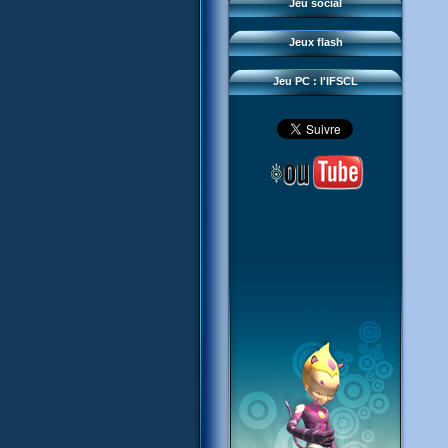
Questions fréquentes
Jeu social
Sector 2 Escape
Téléchargements
Jeux flash
Réseau IFSCL
Jeu PC : l'IFSCL