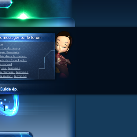
ve
inthe du temps
nage [Terminée]
able dans la maison
back de Code Lyoko
Terminée]
après [Terminée]
sa chimère [Terminée]
la raison [Terminée]
 1